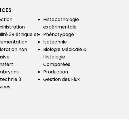
ICES
ection
Histopathologie
inistration
expérimentale
lité
3R éthique et
Phénotypage
lementation
Isotechnie
loration non
Biologie Médicale &
asive
Histologie
nsfert
Comparées
mbryons
Production
technie 3
Gestion des Flux
vices