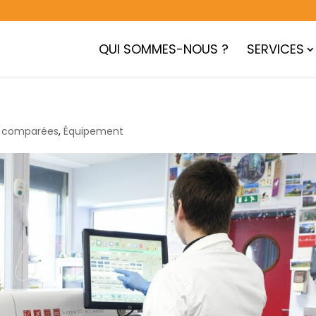
QUI SOMMES-NOUS ?
SERVICES
Direction
Qualité
Imagerie
3R, Éthique et
Transf
administration
du Petit
Réglementatio
d’emb
ie comparées
,
Équipement
Animal