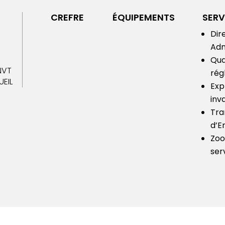
CREFRE
ÉQUIPEMENTS
SERV
Dir
Adm
Qua
NVT
rég
EIL
Exp
inv
Tra
d’E
Zoo
ser