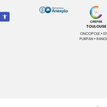
Ouvrir la barre d’outils
TOULOUSE
ONCOPOLE • E
PURPAN • RANGU